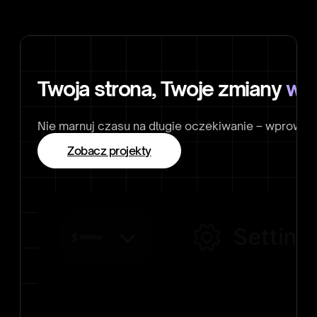
Twoja strona, Twoje zmiany
w k
Nie marnuj czasu na długie oczekiwanie – wprowadza
Zobacz projekty