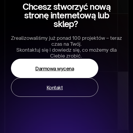
darmową konsultacje, a przygotujemy gotową
Chcesz stworzyć nową
strategie SEO dla Twojej firmy.
stronę internetową lub
sklep?
Zrealizowaliśmy już ponad 100 projektów – teraz
czas na Twój.
Skontaktuj się i dowiedz się, co możemy dla
Ciebie zrobić.
Darmowa wycena
Kontakt