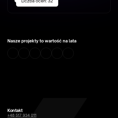
Liczba ocen:
32
Nasze projekty to wartość na lata
Kontakt
+48 517 934 011
hello@hastastudio.com
Modlińska 329, 03-151 Warszawa
Zakładki
Projekty