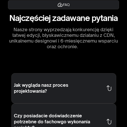
FAQ
Najczęściej zadawane pytania
Nasze strony wyprzedzają konkurencję dzięki
łatwej edycji, błyskawicznemu działaniu z CDN,
unikalnemu designowi i 6-miesięcznemu wsparciu
oraz ochronie.
Jak wygląda nasz proces
projektowania?
Tworzenie stron www Łomianki
Czy posiadacie doświadczenie
Tworzenie stron internetowych w łomiankach
potrzebne do fachowgo wykonania
to kompleksowy proces, który obejmuje