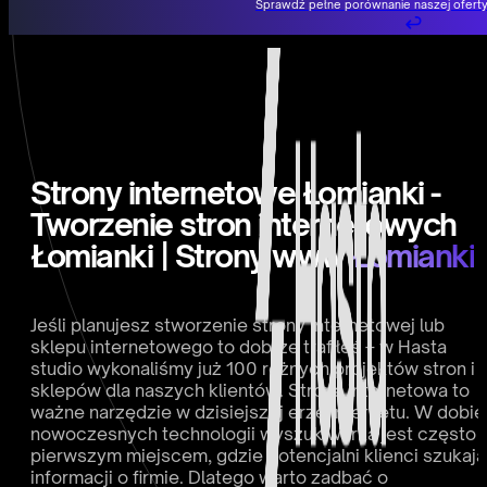
Sprawdź pełne porównanie naszej oferty
Przejdź do głównej treści
Przejdź do stopki
Strony internetowe Łomianki -
Tworzenie stron internetowych
Łomianki | Strony www
Łomianki
Jeśli planujesz stworzenie strony internetowej lub
sklepu internetowego to dobrze trafiłeś – w Hasta
studio wykonaliśmy już 100 różnych projektów stron i
sklepów dla naszych klientów. Strona internetowa to
ważne narzędzie w dzisiejszej erze internetu. W dobie
nowoczesnych technologii wyszukiwarka jest często
pierwszym miejscem, gdzie potencjalni klienci szukają
informacji o firmie. Dlatego warto zadbać o