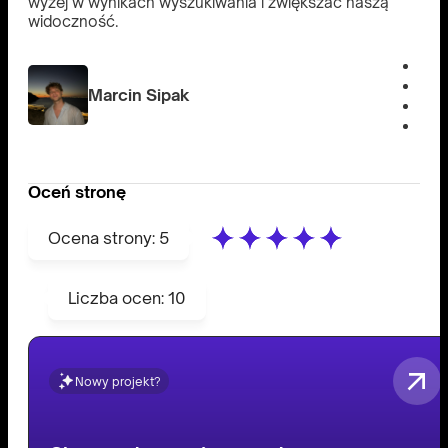
wyżej w wynikach wyszukiwania i zwiększać naszą
widoczność.
Marcin Sipak
Oceń stronę
Ocena strony:
5
Liczba ocen:
10
Nowy projekt?