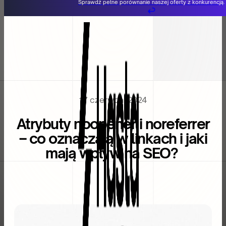
Sprawdź pełne porównanie naszej oferty z konkurencją.
Przejdź do głównej treści
Przejdź do stopki
17 czerwca, 2024
Atrybuty noopener i noreferrer
– co oznaczają w linkach i jaki
mają wpływ na SEO?