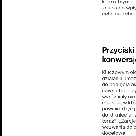
konkretnym pr
znacząco wpły
cele marketing
Przyciski
konwersj
Kluczowym ele
działania umoż
do podjęcia ok
newsletter czy
wyróżniały się
miejsce, w kt
powinien być 
do kliknięcia 
teraz”, „Zarej
wezwania do d
docelowe.