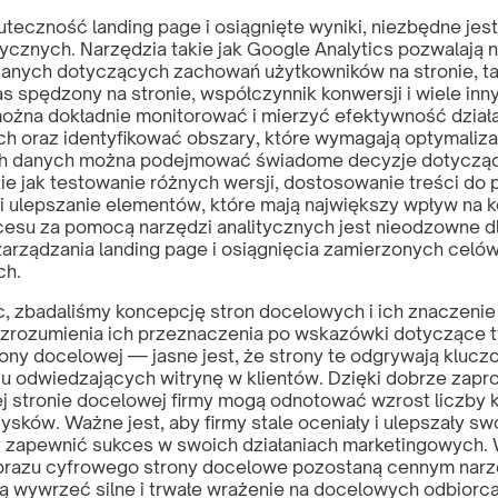
teczność landing page i osiągnięte wyniki, niezbędne jest
tycznych. Narzędzia takie jak Google Analytics pozwalają na
danych dotyczących zachowań użytkowników na stronie, tak
s spędzony na stronie, współczynnik konwersji i wiele inn
ożna dokładnie monitorować i mierzyć efektywność dział
h oraz identyfikować obszary, które wymagają optymalizac
ch danych można podejmować świadome decyzje dotycząc
ie jak testowanie różnych wersji, dostosowanie treści do 
i ulepszanie elementów, które mają największy wpływ na k
cesu za pomocą narzędzi analitycznych jest nieodzowne d
arządzania landing page i osiągnięcia zamierzonych celó
ch.
 zbadaliśmy koncepcję stron docelowych i ich znaczenie
zrozumienia ich przeznaczenia po wskazówki dotyczące 
ony docelowej — jasne jest, że strony te odgrywają klucz
u odwiedzających witrynę w klientów. Dzięki dobrze zapro
j stronie docelowej firmy mogą odnotować wzrost liczby k
zysków. Ważne jest, aby firmy stale oceniały i ulepszały sw
 zapewnić sukces w swoich działaniach marketingowych.
obrazu cyfrowego strony docelowe pozostaną cennym narz
cą wywrzeć silne i trwałe wrażenie na docelowych odbiorc