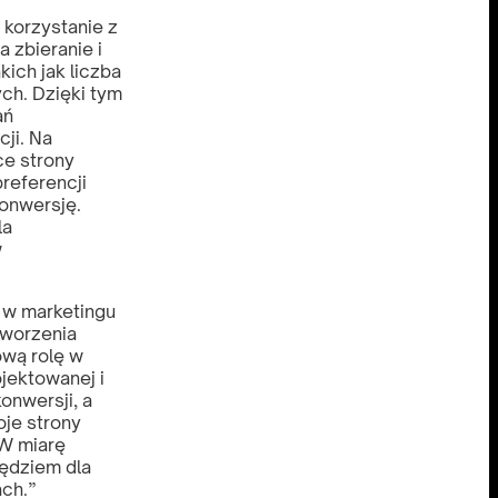
 korzystanie z
 zbieranie i
ich jak liczba
ych. Dzięki tym
ań
ji. Na
e strony
preferencji
onwersję.
la
w
 w marketingu
tworzenia
ową rolę w
jektowanej i
onwersji, a
oje strony
 W miarę
ędziem dla
ach.”