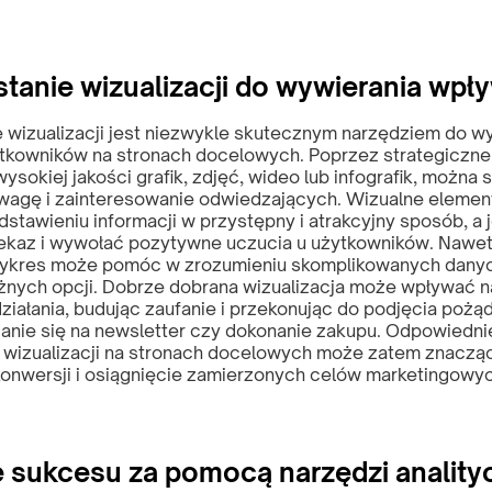
tanie wizualizacji do wywierania wpł
 wizualizacji jest niezwykle skutecznym narzędziem do w
tkowników na stronach docelowych. Poprzez strategiczn
wysokiej jakości grafik, zdjęć, wideo lub infografik, można
wagę i zainteresowanie odwiedzających. Wizualne eleme
stawieniu informacji w przystępny i atrakcyjny sposób, a
kaz i wywołać pozytywne uczucia u użytkowników. Nawet
wykres może pomóc w zrozumieniu skomplikowanych dany
żnych opcji. Dobrze dobrana wizualizacja może wpływać n
iałania, budując zaufanie i przekonując do podjęcia pożąda
isanie się na newsletter czy dokonanie zakupu. Odpowiedni
 wizualizacji na stronach docelowych może zatem znaczą
onwersji i osiągnięcie zamierzonych celów marketingowyc
e sukcesu za pomocą narzędzi analit