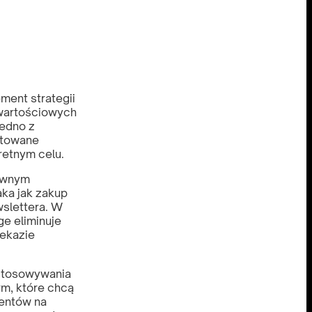
ment strategii
 wartościowych
jedno z
ktowane
retnym celu.
łównym
aka jak zakup
wslettera. W
ge eliminuje
zekazie
ostosowywania
rm, które chcą
ientów na