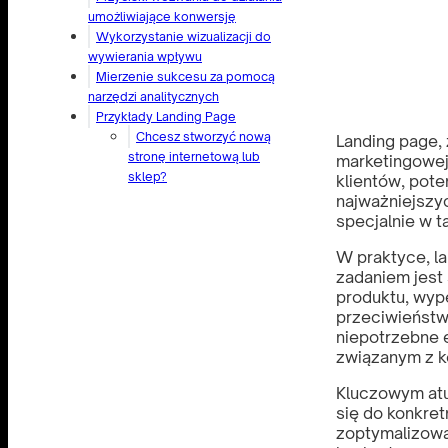
umożliwiające konwersję
Wykorzystanie wizualizacji do
wywierania wpływu
Mierzenie sukcesu za pomocą
narzędzi analitycznych
Przykłady Landing Page
Chcesz stworzyć nową
Landing page, 
stronę internetową lub
marketingowej
sklep?
klientów, pote
najważniejszy
specjalnie w 
W praktyce, l
zadaniem jest 
produktu, wyp
przeciwieństwi
niepotrzebne e
związanym z k
Kluczowym atu
się do konkret
zoptymalizować