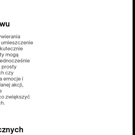
ywu
ywierania
e umieszczenie
 skutecznie
nty mogą
 jednocześnie
 prosty
ch czy
a emocje i
nej akcji,
e
co zwiększyć
h.
ycznych