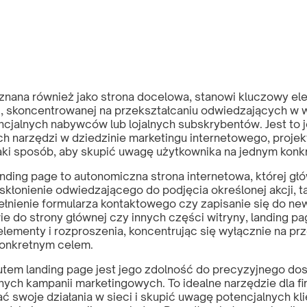
znana również jako strona docelowa, stanowi kluczowy ele
, skoncentrowanej na przekształcaniu odwiedzających w
ncjalnych nabywców lub lojalnych subskrybentów. Jest to 
ch narzędzi w dziedzinie marketingu internetowego, proje
taki sposób, aby skupić uwagę użytkownika na jednym konk
anding page to autonomiczna strona internetowa, której g
skłonienie odwiedzającego do podjęcia określonej akcji, t
ełnienie formularza kontaktowego czy zapisanie się do ne
e do strony głównej czy innych części witryny, landing pa
lementy i rozproszenia, koncentrując się wyłącznie na pr
onkretnym celem.
tem landing page jest jego zdolność do precyzyjnego d
nych kampanii marketingowych. To idealne narzędzie dla fi
 swoje działania w sieci i skupić uwagę potencjalnych kl