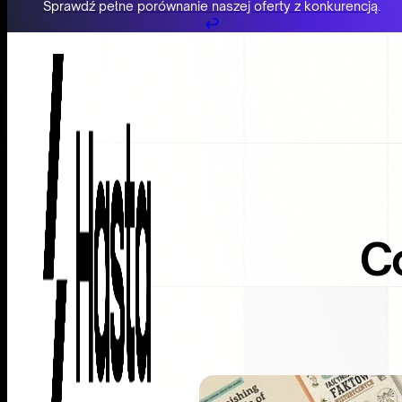
Sprawdź pełne porównanie naszej oferty z konkurencją.
Przejdź do głównej treści
Przejdź do stopki
Co