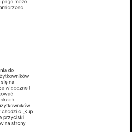
ng page może
zamierzone
nia do
 użytkowników
 się na
ze widoczne i
ikować
iskach
 użytkowników
y chodzi o „Kup
e przyciski
w na strony