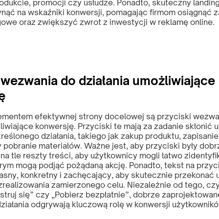
odukcie, promocji czy usłudze. Ponadto, skuteczny landi
nąć na wskaźniki konwersji, pomagając firmom osiągnąć 
owe oraz zwiększyć zwrot z inwestycji w reklamę online.
 wezwania do działania umożliwiające
ę
mentem efektywnej strony docelowej są przyciski wezwa
liwiające konwersję. Przyciski te mają za zadanie skłonić
reślonego działania, takiego jak zakup produktu, zapisanie
 pobranie materiałów. Ważne jest, aby przyciski były dobr
 na tle reszty treści, aby użytkownicy mogli łatwo zidentyf
órym mogą podjąć pożądaną akcję. Ponadto, tekst na przyc
jasny, konkretny i zachęcający, aby skutecznie przekonać
i zrealizowania zamierzonego celu. Niezależnie od tego, cz
estruj się” czy „Pobierz bezpłatnie”, dobrze zaprojektowan
ziałania odgrywają kluczową rolę w konwersji użytkownikó