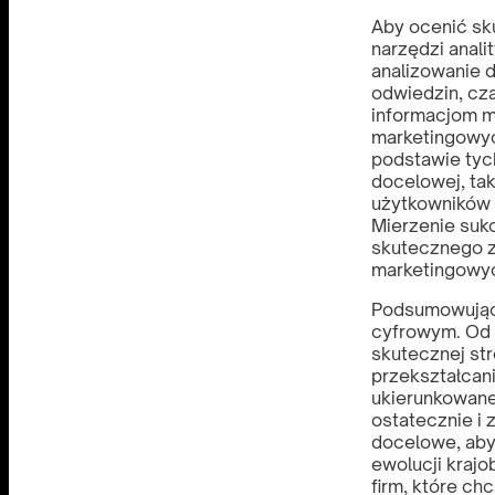
Aby ocenić sku
narzędzi anali
analizowanie 
odwiedzin, cza
informacjom m
marketingowyc
podstawie ty
docelowej, tak
użytkowników 
Mierzenie suk
skutecznego z
marketingowy
Podsumowując,
cyfrowym. Od 
skutecznej str
przekształcani
ukierunkowane
ostatecznie i 
docelowe, aby
ewolucji kraj
firm, które ch