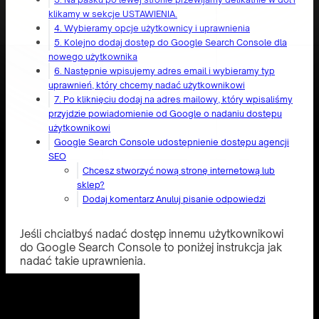
klikamy w sekcje USTAWIENIA.
4. Wybieramy opcje użytkownicy i uprawnienia
5. Kolejno dodaj dostęp do Google Search Console dla
nowego użytkownika
6. Następnie wpisujemy adres email i wybieramy typ
uprawnień, który chcemy nadać użytkownikowi
7. Po kliknięciu dodaj na adres mailowy, który wpisaliśmy
przyjdzie powiadomienie od Google o nadaniu dostępu
użytkownikowi
Google Search Console udostępnienie dostępu agencji
SEO
Chcesz stworzyć nową stronę internetową lub
sklep?
Dodaj komentarz Anuluj pisanie odpowiedzi
Jeśli chciałbyś nadać dostęp innemu użytkownikowi
do Google Search Console to poniżej instrukcja jak
nadać takie uprawnienia.