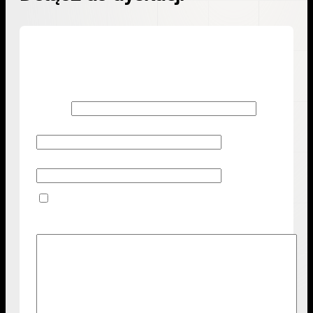
Dodaj komentarz
Twój adres email nie zostanie opublikowany.
Wymagane
pola są oznaczone
*
Nazwa
*
Adres email
*
Witryna internetowa
Zapamiętaj moje dane w tej przeglądarce podczas
pisania kolejnych komentarzy.
Komentarz
*