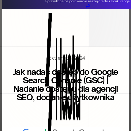
Sprawdź pełne porównanie naszej oferty z konkurencją.
Przejdź do głównej treści
Przejdź do stopki
12 czerwca, 2024
Jak nadać dostęp do Google
Search Console (GSC) |
Nadanie dostępu dla agencji
SEO, dodanie użytkownika