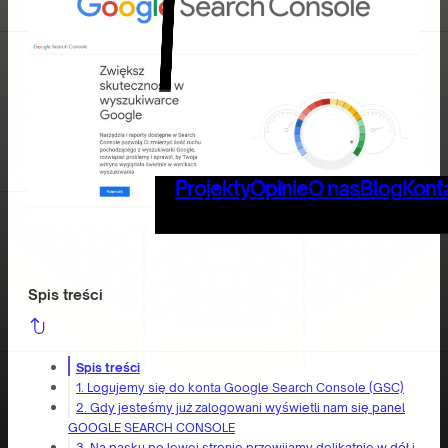
Projekty
Opinie
O nas
Blog
Kont
Spis treści
Spis treści
1. Logujemy się do konta Google Search Console (GSC)
2. Gdy jesteśmy już zalogowani wyświetli nam się panel
GOOGLE SEARCH CONSOLE
3. Na pasku po lewej stronie przewijamy delikatnie w dół i